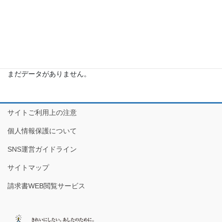
業種から探す
所
業
か
種
ら
か
探
ら
よく閲覧されている商品
す
探
す
まだデータがありません。
サイトご利用上の注意
個人情報保護について
SNS運営ガイドライン
サイトマップ
請求書WEB閲覧サービス