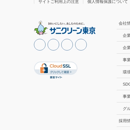
サイトご利用上の注意
個人情報保護について
会社
企
企
事
環
SD
事
グ
採用