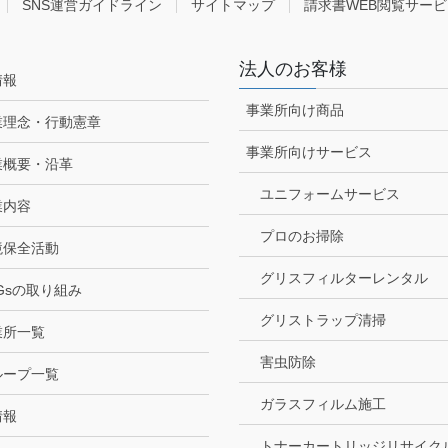
SNS運営ガイドライン
サイトマップ
請求書WEB閲覧サービ
法人のお客様
情報
事業所向け商品
業理念・行動憲章
事業所向けサービス
業概要・沿革
ユニフォームサービス
業内容
プロのお掃除
境保全活動
グリスフィルターレンタル
Gsの取り組み
グリストラップ清掃
業所一覧
害虫防除
ループ一覧
ガラスフィルム施工
情報
トナーカートリッジリサイク