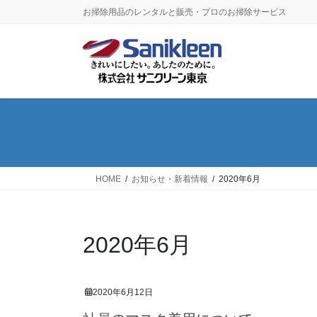
コ
ナ
お掃除用品のレンタルと販売・プロのお掃除サービス
ン
ビ
テ
ゲ
ン
ー
ツ
シ
に
ョ
移
ン
動
に
移
動
HOME
お知らせ・新着情報
2020年6月
2020年6月
2020年6月12日