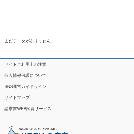
と
利
か
用
ら
シ
探
ー
よく閲覧されている商品から探す
す
ン
か
まだデータがありません。
ら
探
す
サイトご利用上の注意
個人情報保護について
SNS運営ガイドライン
サイトマップ
請求書WEB閲覧サービス